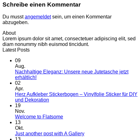
Schreibe einen Kommentar
Du musst
angemeldet
sein, um einen Kommentar
abzugeben.
About
Lorem ipsum dolor sit amet, consectetuer adipiscing elit, sed
diam nonummy nibh euismod tincidunt.
Latest Posts
09
Aug.
Nachhaltige Eleganz: Unsere neue Jutetasche jetzt
Keine
erhältlich!
Kommentare
02
zu
Apr.
Nachhaltige
Herz Aufkleber Stickerbogen – Vinylfolie Sticker für DIY
Eleganz:
Keine
und Dekoration
Unsere
Kommentare
19
neue
zu
Nov.
Jutetasche
Herz
Keine
Welcome to Flatsome
jetzt
Aufkleber
Kommentare
13
erhältlich!
Stickerbogen
zu
Okt.
–
Welcome
Keine
Just another post with A Gallery
Vinylfolie
to
Kommentare
13