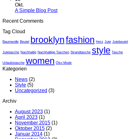
Sticker
Flatsome
zu
Okt.
für
Just
Keine
A Simple Blog Post
DIY
another
Kommentare
Recent Comments
und
zu
post
Dekoration
A
with
Tag Cloud
Simple
A
brooklyn
fashion
Blog
Gallery
Baumwolle
Beutel
Herz
Jute
Jutebeutel
Post
style
Jutetasche
Nachhaltig
Nachhaltige Taschen
Strandtasche
Tasche
women
Urlaubstasche
Öko Mode
Kategorien
News
(2)
Style
(5)
Uncategorized
(3)
Archiv
August 2023
(1)
April 2023
(1)
November 2015
(1)
Oktober 2015
(2)
Januar 2014
(1)