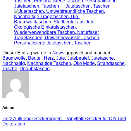
Dieser Eintrag wurde in
News
gepostet und markiert
Baumwolle
,
Beutel
,
Herz
,
Jute
,
Jutebeutel
,
Jutetasche
,
Nachhaltig
,
Nachhaltige Taschen
,
Öko Mode
,
Strandtasche
,
Tasche
,
Urlaubstasche
.
Admin
Herz Aufkleber Stickerbogen – Vinylfolie Sticker für DIY und
Dekoration