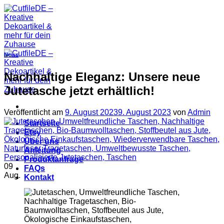
Zum
Inhalt
springen
News
Nachhaltige Eleganz: Unsere neue
Jutetasche jetzt erhältlich!
Veröffentlicht am
9. August 2023
9. August 2023
von
Admin
Startseite
Etsy
Über uns
Anleitung
Produktanfrage
09
FAQs
Aug.
Kontakt