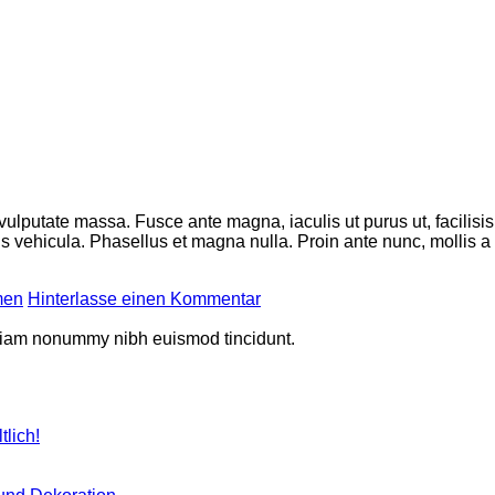
 vulputate massa. Fusce ante magna, iaculis ut purus ut, facilis
 vehicula. Phasellus et magna nulla. Proin ante nunc, mollis a l
men
Hinterlasse einen Kommentar
d diam nonummy nibh euismod tincidunt.
Keine
tlich!
Kommentare
zu
Nachhaltige
Keine