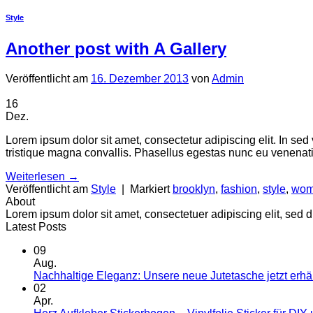
Style
Another post with A Gallery
Veröffentlicht am
16. Dezember 2013
von
Admin
16
Dez.
Lorem ipsum dolor sit amet, consectetur adipiscing elit. In sed
tristique magna convallis. Phasellus egestas nunc eu venenatis
Weiterlesen
→
Veröffentlicht am
Style
|
Markiert
brooklyn
,
fashion
,
style
,
wo
About
Lorem ipsum dolor sit amet, consectetuer adipiscing elit, se
Latest Posts
09
Aug.
Nachhaltige Eleganz: Unsere neue Jutetasche jetzt erhäl
02
Apr.