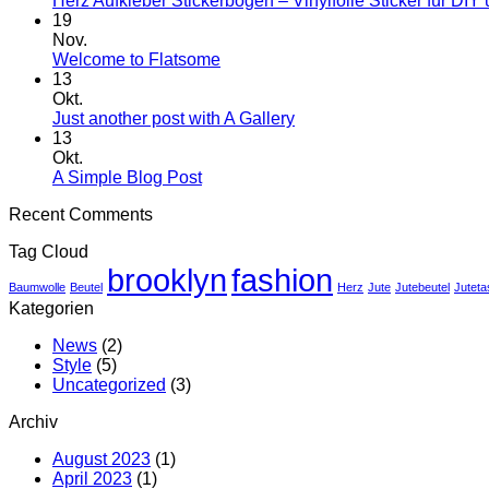
Herz Aufkleber Stickerbogen – Vinylfolie Sticker für DIY
19
Nov.
Keine
Welcome to Flatsome
Kommentare
13
zu
Okt.
Welcome
Keine
Just another post with A Gallery
to
Kommentare
13
Flatsome
zu
Okt.
Just
Keine
A Simple Blog Post
another
Kommentare
Recent Comments
zu
post
A
with
Tag Cloud
Simple
A
brooklyn
fashion
Blog
Gallery
Baumwolle
Beutel
Herz
Jute
Jutebeutel
Jutet
Post
Kategorien
News
(2)
Style
(5)
Uncategorized
(3)
Archiv
August 2023
(1)
April 2023
(1)