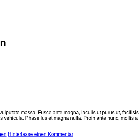
yn
 vulputate massa. Fusce ante magna, iaculis ut purus ut, facilis
 vehicula. Phasellus et magna nulla. Proin ante nunc, mollis a l
men
Hinterlasse einen Kommentar