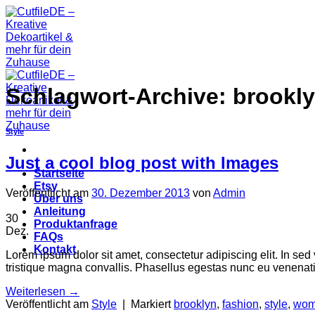
Zum
Inhalt
springen
Schlagwort-Archive:
brookl
Style
Just a cool blog post with Images
Startseite
Etsy
Veröffentlicht am
30. Dezember 2013
von
Admin
Über uns
Anleitung
30
Produktanfrage
Dez.
FAQs
Kontakt
Lorem ipsum dolor sit amet, consectetur adipiscing elit. In sed
tristique magna convallis. Phasellus egestas nunc eu venenatis
Weiterlesen
→
Veröffentlicht am
Style
|
Markiert
brooklyn
,
fashion
,
style
,
wo