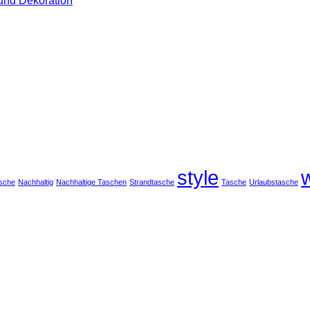
 und Dekoration
Eleganz:
Kommentare
Unsere
zu
neue
Herz
Jutetasche
Aufkleber
jetzt
Stickerbogen
erhältlich!
–
Vinylfolie
Sticker
für
DIY
und
Dekoration
style
asche
Nachhaltig
Nachhaltige Taschen
Strandtasche
Tasche
Urlaubstasche